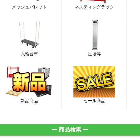
メッシュパレット
ネスティングラック
六輪台車
足場等
新品商品
セール商品
ー 商品検索 ー