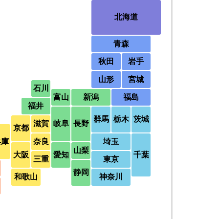
北海道
青森
秋田
岩手
山形
宮城
石川
富山
新潟
福島
福井
群馬
栃木
茨城
滋賀
岐阜
長野
京都
兵庫
奈良
埼玉
山梨
大阪
愛知
千葉
三重
東京
静岡
和歌山
神奈川