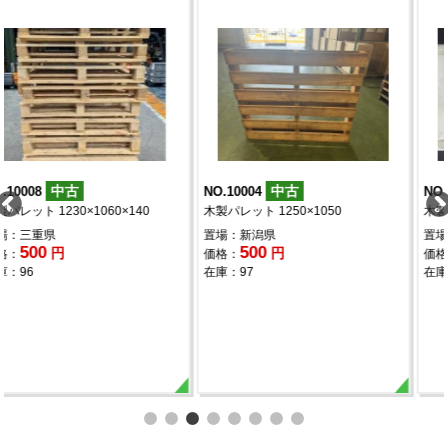
中古
中古
NO.10004
NO.9981
木製パレット 1250×1050
木製パレット 1380×680×130
置場：新潟県
置場：茨城県
500
450
円
円
価格：
価格：
在庫：97
在庫：2,694