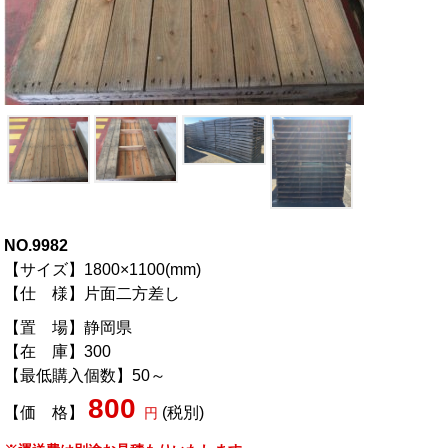
NO.9982
【サイズ】1800×1100(mm)
【仕 様】片面二方差し
【置 場】静岡県
【在 庫】300
【最低購入個数】50～
800
【価 格】
(税別)
円