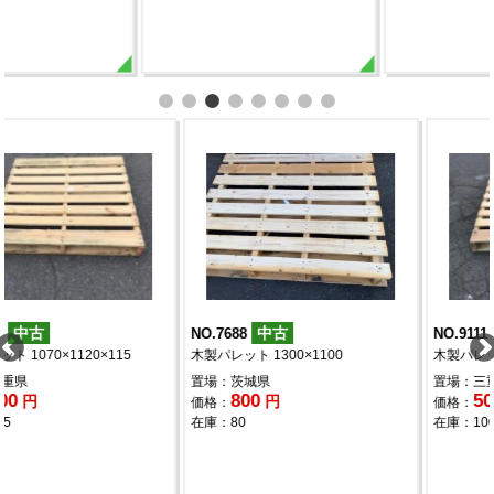
中古
中古
NO.7688
NO.9111
木製パレット 1300×1100
木製パレット 1120×1320×120
置場：茨城県
置場：三重県
800
500
円
円
価格：
価格：
在庫：80
在庫：100