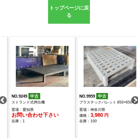
トップページに戻
る
中古
中古
NO.9959
NO.10139
プラスチックパレット 850×650×210
木製パレット 1200×1000
置場：神奈川県
置場：大阪府
3,980
550
円
円
価格：
価格：
在庫：100
在庫：150