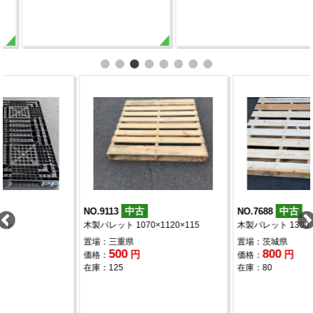
中古
中古
NO.7688
NO.9111
115
木製パレット 1300×1100
木製パレット 1120×1320×1
置場：茨城県
置場：三重県
800
500
円
円
価格：
価格：
在庫：80
在庫：100