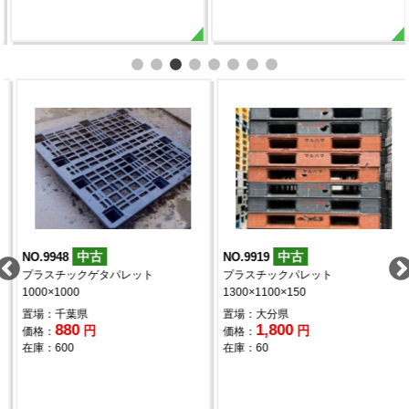
中古
中古
NO.9948
NO.9919
プラスチックゲタパレット
プラスチックパレット
1000×1000
1300×1100×150
置場：千葉県
置場：大分県
880
1,800
円
円
価格：
価格：
在庫：600
在庫：60