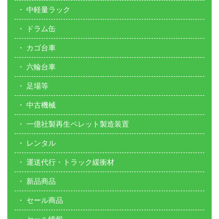
中軽量ラック
ドラム缶
カゴ台車
六輪台車
足場等
中古機械
一億社製再生ペレット製造装置
レンタル
運送代行・トラック緩衝材
新品商品
セール商品