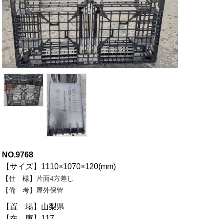
NO.9768
【サイズ】1110×1070×120(mm)
【仕 様】
片面4方差し
【備 考】
屋外保管
【置 場】山梨県
【在 庫】117