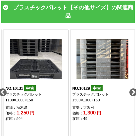
プラスチックパレット【その他サイズ】の関連商
品
中古
中古
NO.10131
NO.10129
プラスチックパレット
プラスチックパレット
1180×1000×150
1500×1300×150
置場：栃木県
置場：大阪府
1,250
1,300
円
円
価格：
価格：
在庫：504
在庫：49