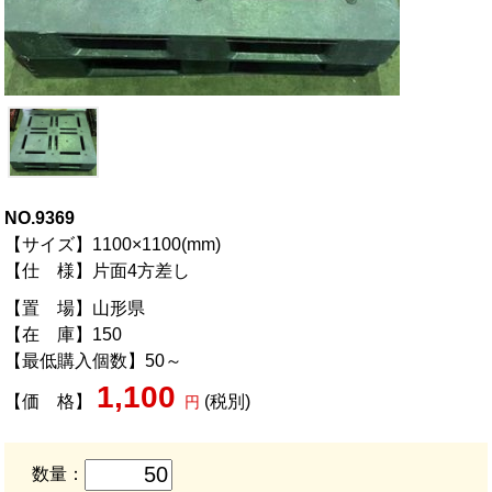
NO.9369
【サイズ】1100×1100(mm)
【仕 様】片面4方差し
【置 場】山形県
【在 庫】150
【最低購入個数】50～
1,100
【価 格】
(税別)
円
数量：