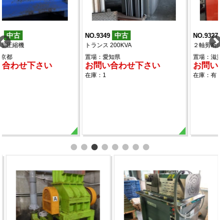
中古
中古
NO.9349
NO.9327
トランス 200KVA
２軸剪断式 破砕機
置場：愛知県
置場：滋賀県
お問い合わせ下さい
お問い合わせ下さい
在庫：1
在庫：有