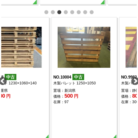
中古
中古
NO.10004
NO.9982
木製パレット 1250×1050
木製パレット 1800×1100
置場：新潟県
置場：静岡県
500
800
円
円
価格：
価格：
在庫：97
在庫：300