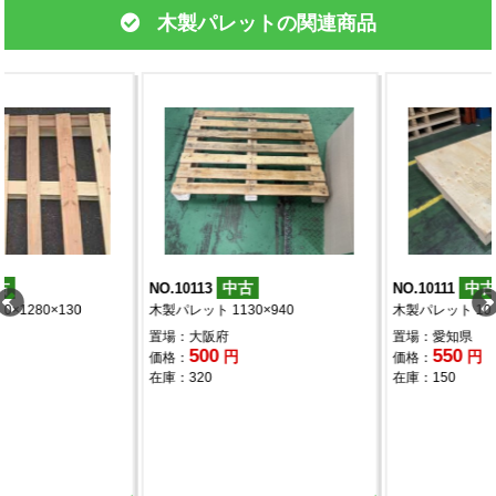
木製パレットの関連商品
中古
中古
NO.10113
NO.10111
木製パレット 1130×940
木製パレット 1050×1050×130
置場：大阪府
置場：愛知県
500
550
円
円
価格：
価格：
在庫：320
在庫：150