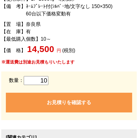
【備 考】ﾈｰﾑﾌﾟﾚｰﾄ付(ｼﾙﾊﾞｰ地/文字なし 150×350)
60台以下価格変動有
【置 場】奈良県
【在 庫】有
【最低購入個数】10～
14,500
【価 格】
(税別)
円
※運送費は別途お見積もりいたします
数量：
お見積りを確認する
[関連カテゴリ]