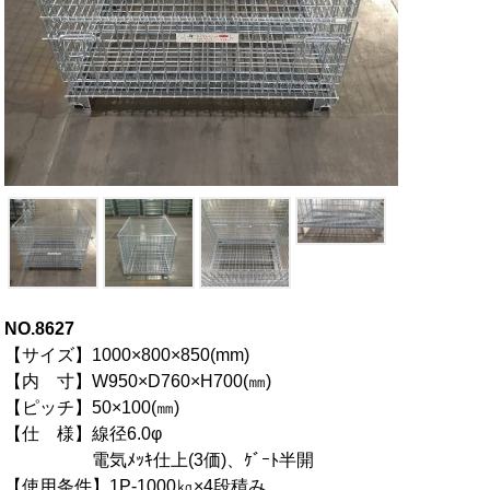
NO.8627
【サイズ】1000×800×850(mm)
【内 寸】
W950×D760×H700(㎜)
【ピッチ】
50×100(㎜)
【仕 様】線径6.0φ
電気ﾒｯｷ仕上(3価)、ｹﾞｰﾄ半開
【使用条件】1P-1000㎏×4段積み