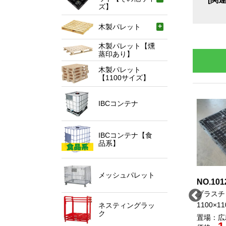
ズ】
木製パレット
木製パレット【燻
蒸印あり】
木製パレット
【1100サイズ】
IBCコンテナ
IBCコンテナ【食
品系】
メッシュパレット
O.10122
NO.10118
NO.1
中古
中古
ラスチックパレット
プラスチックパレット
プラス
100×1100
1100×1100×140
1100×
ネスティングラッ
ク
場：千葉県
置場：大阪府
置場：