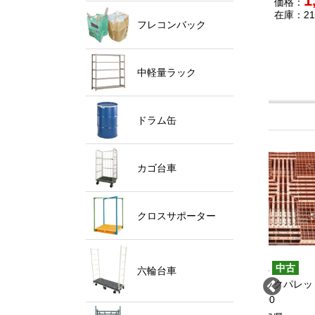
1,280
1,480
格：
円
価格：
円
価格：
庫：750
在庫：120
在庫：1
フレコンバック
中軽量ラック
ドラム缶
カゴ台車
クロスサポーター
O.9934
NO.9918
NO.9
中古
中古
六輪台車
-1パレット
プラスチックパレット
プラス
100×1100×140
1100×900
1100×