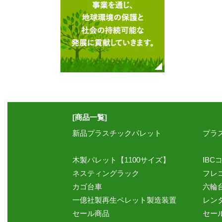
[商品一覧]
新品プラスチックパレット
プラ
木製パレット【1100サイズ】
IBC
ネスティングラック
フレ
カゴ台車
六輪
一億社製再生ペレット製造装置
レン
セール商品
セー