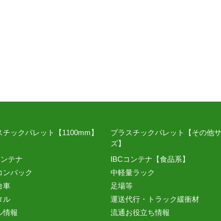
スチックパレット【1100mm】
プラスチックパレット【その他
ズ】
コンテナ
IBCコンテナ【食品系】
コンバック
中軽量ラック
台車
足場等
タル
運送代行・トラック緩衝材
ル情報
流通お役立ち情報