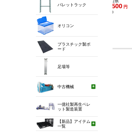
場：京都府
置場：福岡県
置場：
パレットラック
1,300
1,300
格：
円
価格：
円
価格：
庫：120
在庫：150
在庫：
オリコン
プラスチック製ボ
ード
足場等
中古機械
一億社製再生ペレ
ット製造装置
【新品】アイテム
一覧