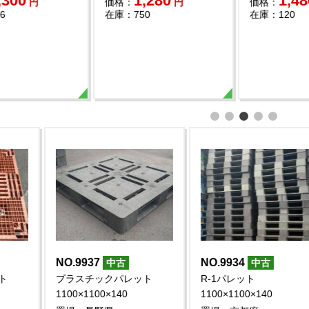
450
900
1,
円
価格：
円
価格：
,500
在庫：100
在庫：310
911
NO.9902
NO.9899
中古
中古
チックパレット
プラスチックパレット
プラスチッ
1100
1100×1100
1100×110