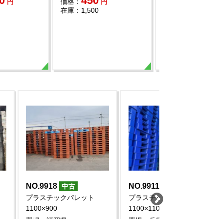
250
1,400
1,250
円
価格：
円
価格：
在庫：222
在庫：272
NO.9898
NO.9894
中古
中古
中
クパレット
プラスチックパレット
プラスチックパ
0
1100×1100×150
1100×1100×15