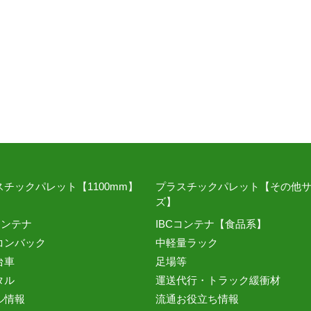
スチックパレット【1100mm】
プラスチックパレット【その他
ズ】
コンテナ
IBCコンテナ【食品系】
コンバック
中軽量ラック
台車
足場等
タル
運送代行・トラック緩衝材
ル情報
流通お役立ち情報