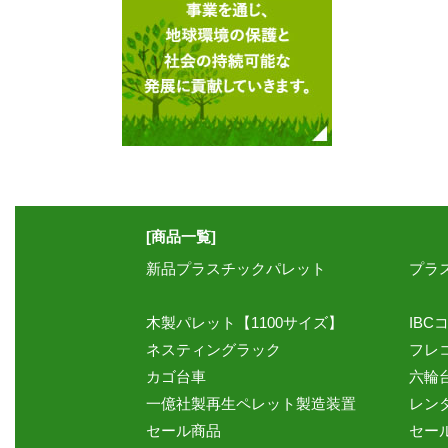
[商品一覧]
新品プラスチックパレット
プラ
木製パレット【1100サイズ】
IBC
ネスティングラック
フレ
カゴ台車
六輪
一億社製再生ペレット製造装置
レン
セール商品
セー