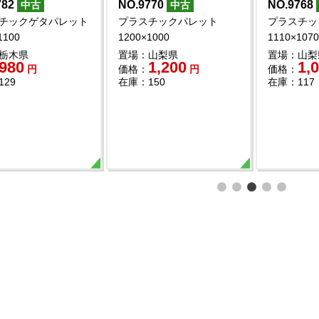
782
NO.9770
NO.9768
中古
中古
チックゲタパレット
プラスチックパレット
プラスチッ
1100
1200×1000
1110×107
栃木県
置場：山梨県
置場：山梨
980
1,200
1,
円
価格：
円
価格：
129
在庫：150
在庫：117