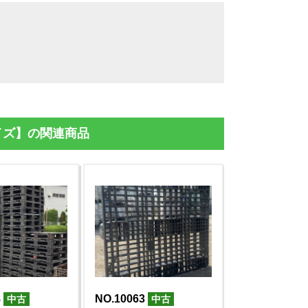
イズ】の関連商品
8
NO.10063
NO.10052
中古
中古
中