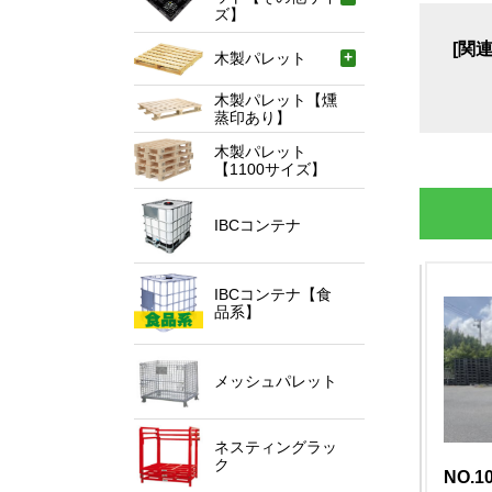
ズ】
[関
木製パレット
木製パレット【燻
蒸印あり】
木製パレット
【1100サイズ】
IBCコンテナ
IBCコンテナ【食
品系】
メッシュパレット
ネスティングラッ
ク
O.10094
NO.10086
NO.1
中古
中古