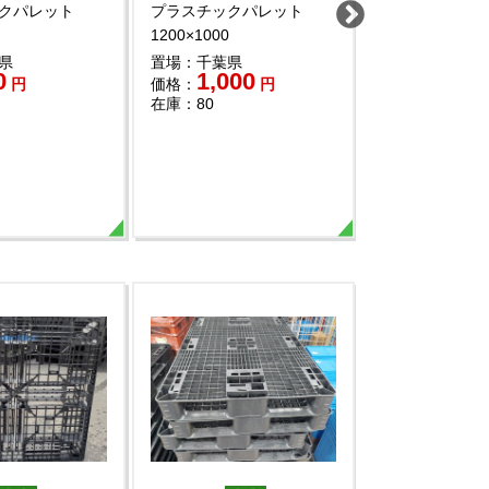
クパレット
プラスチックパレット
プラスチックパ
1200×1000
1200×800
県
置場：千葉県
置場：東京都
0
1,000
500
円
価格：
円
価格：
円
在庫：80
在庫：101