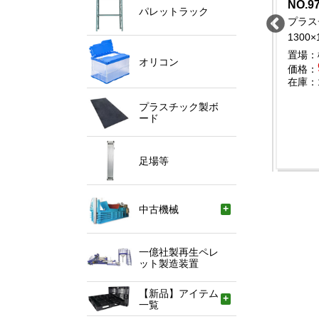
O.9845
NO.9828
NO.9
中古
中古
パレットラック
ラスチックパレット
プラスチックパレット
プラス
200×1000
1400×1100
1300×
場：岡山県
置場：宮城県
置場：
オリコン
1,800
1,400
格：
円
価格：
円
価格：
庫：100
在庫：200
在庫：
プラスチック製ボ
ード
足場等
中古機械
一億社製再生ペレ
ット製造装置
【新品】アイテム
一覧