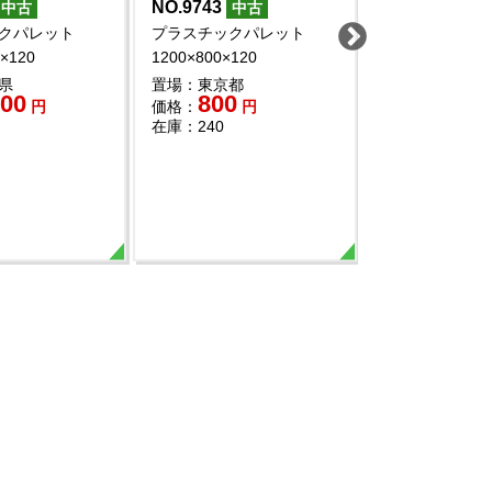
NO.9743
NO.9729
中古
中古
中
クパレット
プラスチックパレット
プラスチックパ
0×120
1200×800×120
1300×1100
県
置場：東京都
置場：埼玉県
000
800
980
円
価格：
円
価格：
円
在庫：240
在庫：40