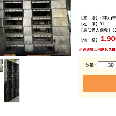
【置 場】和歌山
【在 庫】91
【最低購入個数】3
1,9
【価 格】
※運送費は別途お見積
数量：