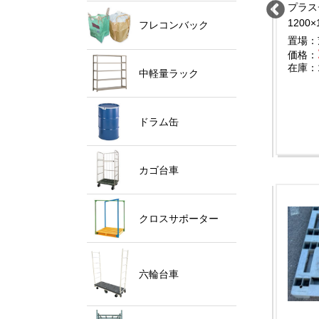
ラスチックパレット
プラスチックパレット
プラス
400×1100
1170×1130×120
1200×
フレコンバック
場：埼玉県
置場：福島県
置場：
1,980
1,200
格：
円
価格：
円
価格：
庫：200
在庫：100
在庫：
中軽量ラック
ドラム缶
カゴ台車
クロスサポーター
六輪台車