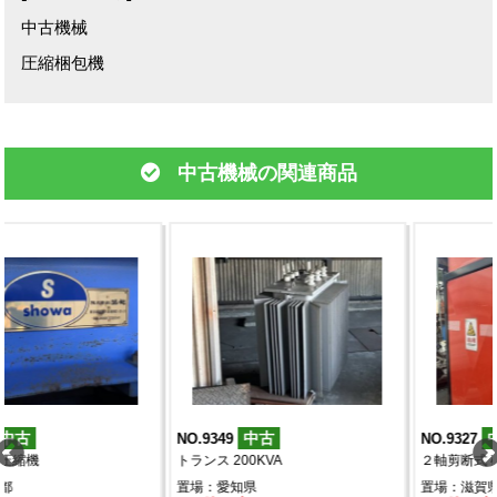
中古機械
圧縮梱包機
中古機械の関連商品
中古
中古
NO.9349
NO.9327
トランス 200KVA
２軸剪断式 破砕機
置場：愛知県
置場：滋賀県