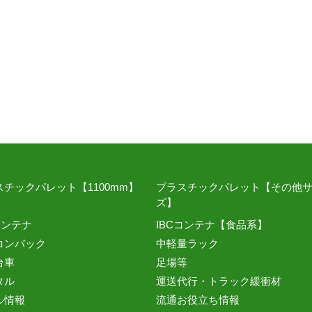
スチックパレット【1100mm】
プラスチックパレット【その他
ズ】
コンテナ
IBCコンテナ【食品系】
コンバック
中軽量ラック
台車
足場等
タル
運送代行・トラック緩衝材
ル情報
流通お役立ち情報