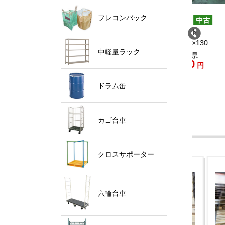
フレコンバック
O.10109
NO.10097
NO.1
中古
中古
製パレット 1100×1200
木製パレット 1200×800
木製パ
1400×
場：広島県
置場：鹿児島県
500
600
中軽量ラック
格：
円
価格：
円
置場：
庫：150
在庫：200
価格：
在庫：
ドラム缶
カゴ台車
クロスサポーター
六輪台車