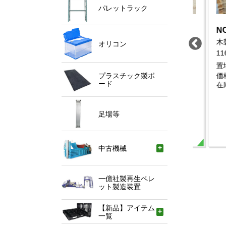
パレットラック
O.9936
NO.9922
NO.9
中古
中古
製パレット 1200×800
木製パレット 1700×1100
木製パ
オリコン
1135×
場：千葉県
置場：埼玉県
350
500
格：
円
価格：
円
置場：
庫：50
在庫：113
プラスチック製ボ
価格：
ード
在庫：
足場等
中古機械
一億社製再生ペレ
ット製造装置
【新品】アイテム
一覧