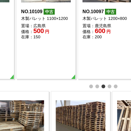
0096
NO.10088
NO.1007
中古
中古
レット
木製パレット 1400×1100
木製パレット 
1200×130
置場：千葉県
置場：愛知
1,900
50
価格：
円
価格：
福島県
1,400
在庫：200
在庫：54
円
150