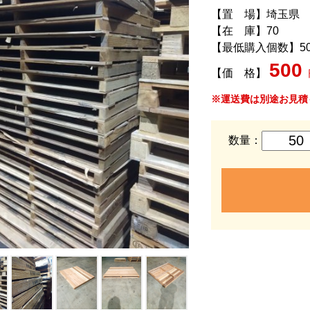
【置 場】埼玉県
【在 庫】70
【最低購入個数】5
500
【価 格】
※運送費は別途お見積
数量：