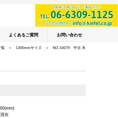
よくあるご質問
お問い合わせ
一覧
＞
1300mmサイズ
＞
NO.10079 中古 木
0(mm)
類混在