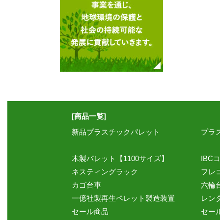
[商品一覧]
新品プラスチックパレット
プラ
木製パレット【1100サイズ】
IBC
ネスティングラック
フレ
カゴ台車
六輪
一億社製再生ペレット製造装置
レン
セール商品
セー