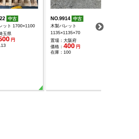
NO.9881
NO.9833
中古
中古
中
ト
木製パレット 1400×1100
木製パレット 25
0×120
置場：神奈川県
置場：愛知県
800
800
価格：
円
価格：
円
県
0
在庫：31
在庫：43
円