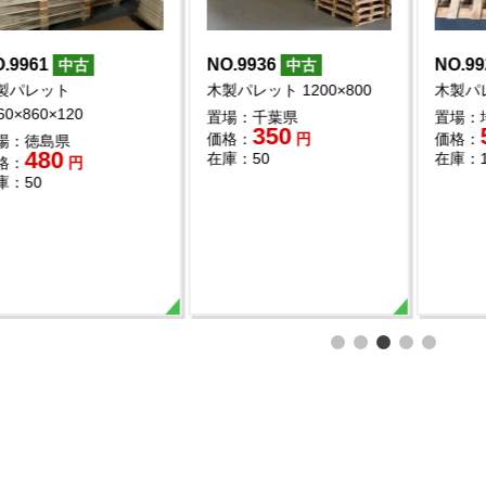
914
NO.9910
NO.9901
中古
中古
レット
木製パレット
木製パレッ
1135×70
1000×1000×120
1050×105
大阪府
置場：千葉県
置場：愛媛
400
450
60
円
価格：
円
価格：
100
在庫：200
在庫：100