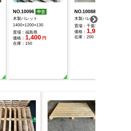
5
NO.10061
NO.10051
中古
中古
中
1130×1170
木製パレット
木製パレット 11
1200×1000×100
県
置場：栃木県
0
300
円
価格：
円
置場：東京都
500
在庫：200
価格：
円
在庫：75