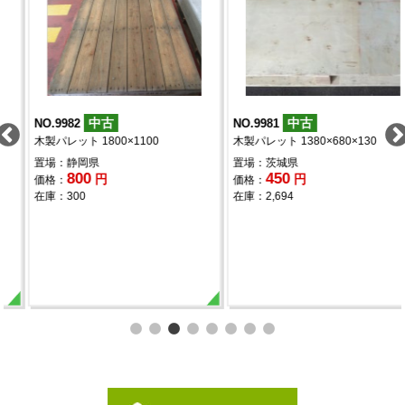
中古
中古
NO.9982
NO.9981
木製パレット 1800×1100
木製パレット 1380×680×130
置場：静岡県
置場：茨城県
800
450
円
円
価格：
価格：
在庫：300
在庫：2,694