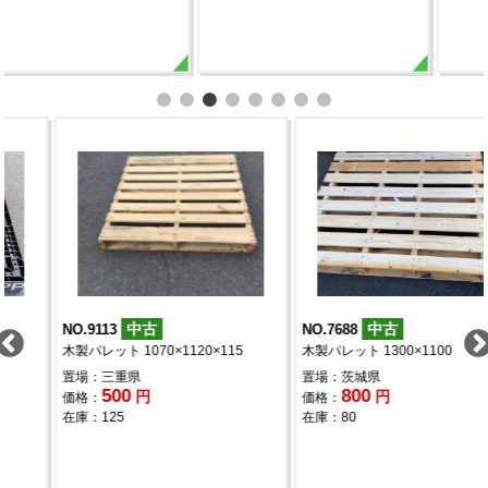
中古
中古
NO.7688
NO.9552
×115
木製パレット 1300×1100
木製パレット 1070×1070×
置場：茨城県
置場：三重県
800
500
円
円
価格：
価格：
在庫：80
在庫：170