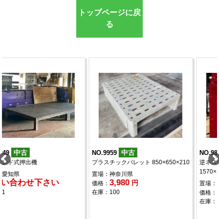
トップページに戻
る
中古
中古
NO.9959
NO.9893
プラスチックパレット 850×650×210
逆ネスティングラック
1570×1200×1900
置場：神奈川県
3,980
円
価格：
置場：群馬県
12,800
円
在庫：100
価格：
在庫：30